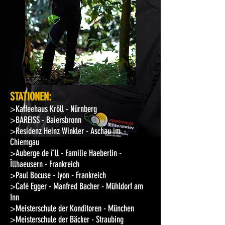
STATIONEN:
>Kaffeehaus Kröll - Nürnberg
>BAREISS - Baiersbronn
>Residenz Heinz Winkler - Aschau im
Chiemgau
>Auberge de î`ll - Familie Haeberlin -
Îllhaeusern - Frankreich
>Paul Bocuse - lyon - Frankreich
>Café Egger - Manfred Bacher - Mühldorf am
Inn
>Meisterschule der Konditoren - München
>Meisterschule der Bäcker - Straubing